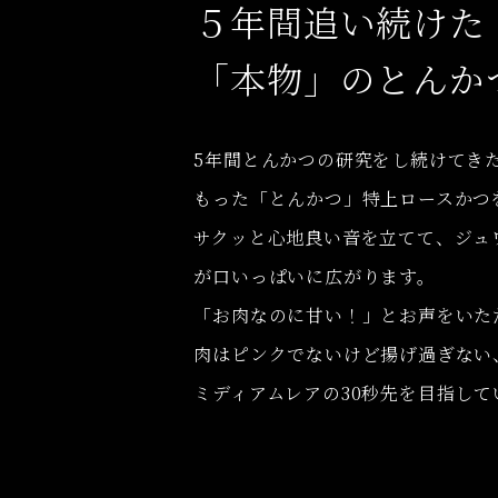
５年間追い続けた
「本物」のとんか
5年間とんかつの研究をし続けてき
もった「とんかつ」特上ロースかつ
サクッと
心地良い音を立てて、
ジュ
が
口いっぱいに
広がります。
「お肉なのに甘い！」とお声をいた
肉はピンクでないけど揚げ過ぎない
ミディアムレアの30秒先を
目指して