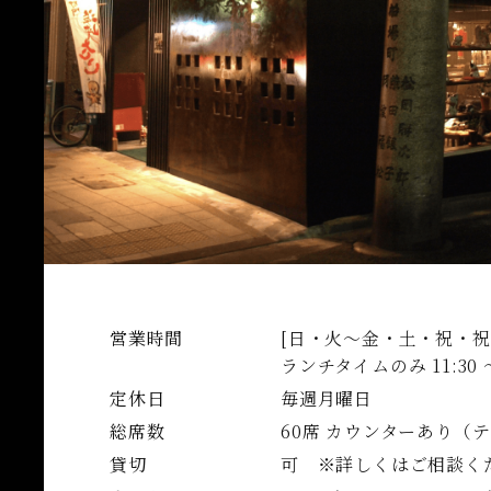
営業時間
[日・火〜金・土・祝・祝
ランチタイムのみ 11:30 〜
定休日
毎週月曜日
総席数
60席 カウンターあり（テ
貸切
可 ※詳しくはご相談く