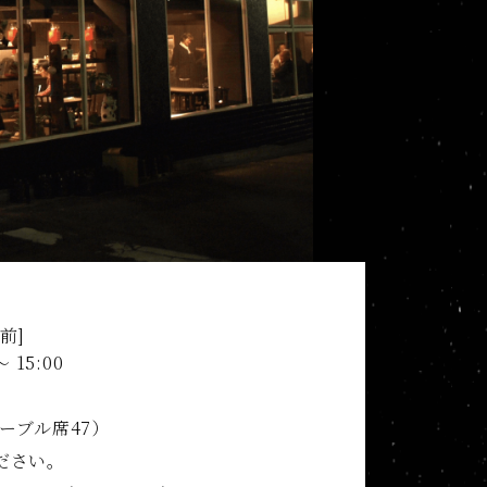
前]
 15:00
ーブル席47）
ださい。