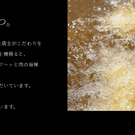
つ。
た店主がこだわりを
を頬張ると、
ワ～ッと肉の旨味
だいています。
、
います。